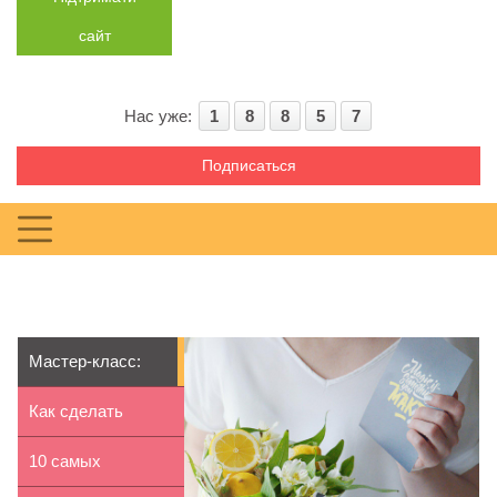
сайт
Нас уже:
1
8
8
5
7
Подписаться
Мастер-класс:
букет с лимонами
Как сделать
полку-невидимку
10 самых