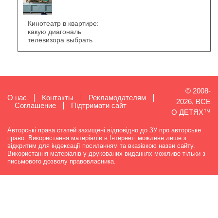
Кинотеатр в квартире:
какую диагональ
телевизора выбрать
© 2008-
О нас
Контакты
Рекламодателям
2026, ВСЕ
Cоглашение
Підтримати сайт
О ДЕТЯХ™
Авторські права статей захищені відповідно до ЗУ про авторське
право. Використання матеріалів в Інтернеті можливе лише з
відкритим для індексації посиланням та вказівкою назви сайту.
Використання матеріалів у друкованих виданнях можливе тільки з
письмового дозволу правовласника.