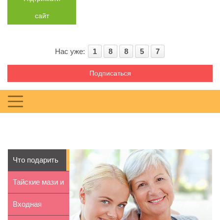
сайт
Нас уже:
1
8
8
5
7
Подписаться
Что подарить
свекрови
Тайские мази и
бальзамы:
Входная