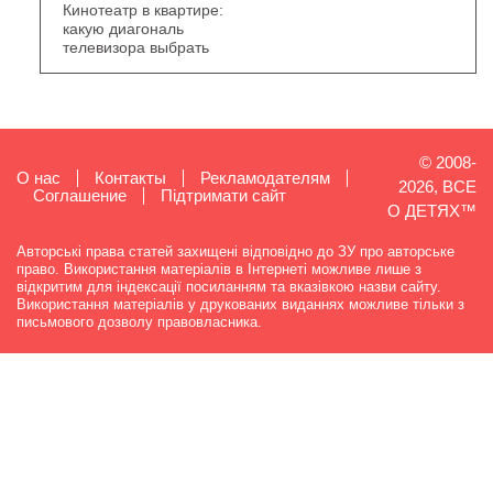
Кинотеатр в квартире:
какую диагональ
телевизора выбрать
© 2008-
О нас
Контакты
Рекламодателям
2026, ВСЕ
Cоглашение
Підтримати сайт
О ДЕТЯХ™
Авторські права статей захищені відповідно до ЗУ про авторське
право. Використання матеріалів в Інтернеті можливе лише з
відкритим для індексації посиланням та вказівкою назви сайту.
Використання матеріалів у друкованих виданнях можливе тільки з
письмового дозволу правовласника.