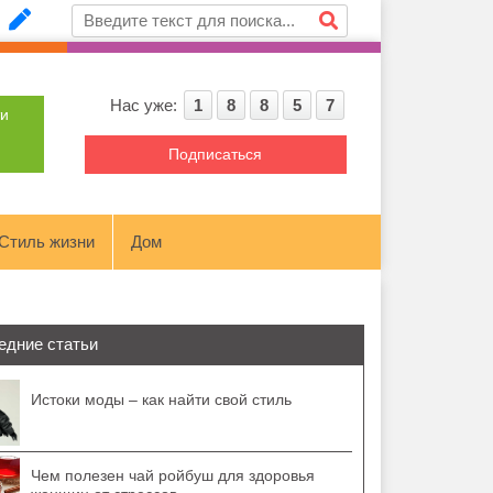
Нас уже:
1
8
8
5
7
ти
Подписаться
Стиль жизни
Дом
едние статьи
Истоки моды – как найти свой стиль
Чем полезен чай ройбуш для здоровья