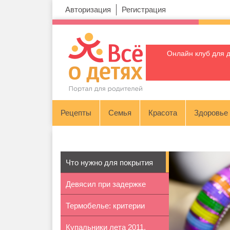
Авторизация
Регистрация
Онлайн клуб для 
Рецепты
Семья
Красота
Здоровье
Что нужно для покрытия
Девясил при задержке
ногтей г...
Термобелье: критерии
месячных
Купальники лета 2011.
выбора и р...