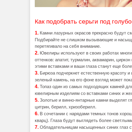
Как подобрать серьги под голубо
1.
Камни лазурных окрасов прекрасно будут см
Подбирайте не слишком вызывающие и насыще
перетягивало на себя внимание.
2.
Ювелиры используют в своих работах многи
оттенков: апатит, турмалин, аквамарин, цирко
этими вставками и ваши глаза станут еще бол
3.
Бирюза подчеркнет естественную красоту и ц
зеленый камень, на его фоне взгляд может пок
4.
Топаз один из самых подходящих камней дл
ювелирным изделиям со вставками синих и же
5.
Золотые и винно-янтарные камни выделят гл
цитрин, берилл, хризоберилл.
6.
В сочетании с нарядами темных тонов хоро
кварц). Глаза будут выглядеть более светлым
7.
Обладательницам насыщенных синих глаз с