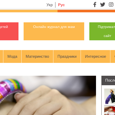
Укр
Рус
детей
Онлайн журнал для мам
Підтрима
сайт
Мода
Материнство
Праздники
Интересное
Посл