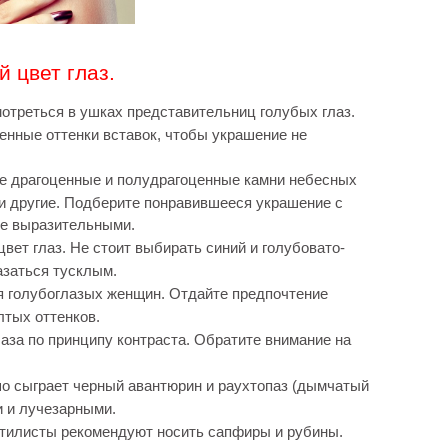
й цвет глаз.
отреться в ушках представительниц голубых глаз.
нные оттенки вставок, чтобы украшение не
е драгоценные и полудрагоценные камни небесных
н и другие. Подберите понравившееся украшение с
ее выразительными.
вет глаз. Не стоит выбирать синий и голубовато-
азаться тусклым.
я голубоглазых женщин. Отдайте предпочтение
лтых оттенков.
аза по принципу контраста. Обратите внимание на
шо сыграет черный авантюрин и раухтопаз (дымчатый
и и лучезарными.
тилисты рекомендуют носить сапфиры и рубины.