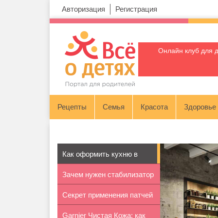
Авторизация
Регистрация
Онлайн клуб для 
Рецепты
Семья
Красота
Здоровье
Как оформить кухню в
Зачем нужен стабилизатор
стиле лофт
Секрет применения патчей
напряж...
Garnier Чистая Кожа: как
под глаза