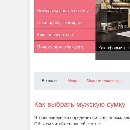
Выбираем свитер по типу
получи...
Cosmaparty - набирает
фигуры
Как пользоваться
обороты
Почему важно заказать
принтером
Как оформить к
рерайт те...
Вы здесь:
Мода
|
Модные тенденции
|
Как выбрать мужскую сумку
Чтобы наверняка определиться с выбором, нео
Об этом читайте в нашей статье.