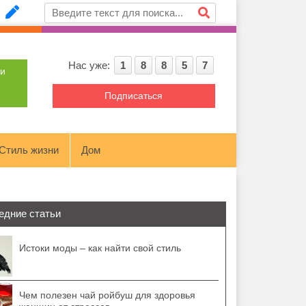
Нас уже:
1
8
8
5
7
ти
Подписаться
Стиль жизни
Дом
едние статьи
Истоки моды – как найти свой стиль
Чем полезен чай ройбуш для здоровья