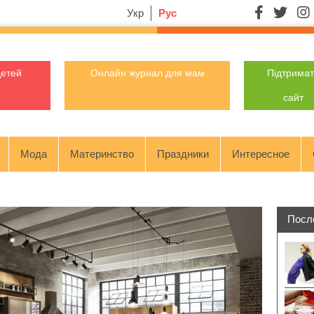
Укр
Рус
детей
Онлайн журнал для мам
Підтрима
сайт
Мода
Материнство
Праздники
Интересное
Посл