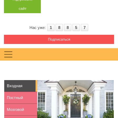
сайт
Нас уже:
1
8
8
5
7
Подписаться
Входная
дверь:
Постный
критерии
гороховый суп:
Мозговой