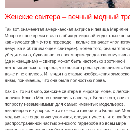
Женские свитера – вечный модный тр
Так вот, знаменитая американская актриса и певица Мерилин
Монро в свое время ввела в обиход мировой моды такое поня
как «sweater girl» (что в переводе – кальке означает «полногр
девушка в обтягивающем свитере»). Более того, она наглядно
убедительно, буквально на своем примере доказала мужчин
(да и женщинам) – свитер может быть настолько эротичной
деталью женского наряда, что всякого рода купальникам с би
даже и не снилось. И, глядя на старые изображения заморско
дивы, понимаешь, что она была полностью права.
Как бы то ни было, женские свитера в мировой моде, с легкой
великих Коко о Монро прижились навсегда. Более того, они с
попросту незаменимыми для самых именитых модельеров,
дизайнеров и кутюрье. Но это – если говорить о Большой Мод
модных же тенденциях упоминая, следует учесть, что наибо
распространенной частью женского гардероба во всем мире
свитера стали после изобретения вязальных станков, то есть,