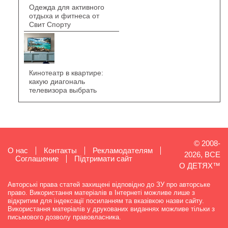
Одежда для активного
отдыха и фитнеса от
Свит Спорту
Кинотеатр в квартире:
какую диагональ
телевизора выбрать
© 2008-
О нас
Контакты
Рекламодателям
2026, ВСЕ
Cоглашение
Підтримати сайт
О ДЕТЯХ™
Авторські права статей захищені відповідно до ЗУ про авторське
право. Використання матеріалів в Інтернеті можливе лише з
відкритим для індексації посиланням та вказівкою назви сайту.
Використання матеріалів у друкованих виданнях можливе тільки з
письмового дозволу правовласника.