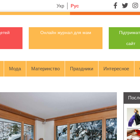
Укр
Рус
детей
Онлайн журнал для мам
Підтрима
сайт
Мода
Материнство
Праздники
Интересное
Посл