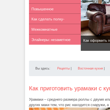
Повышенное
приятнее...
Как сделать полку-
газообразование у бе...
Межкомнатные
невидимку из ...
Элайнеры: незаметное
раздвижные системы...
Как оформить г
выравниван...
Вы здесь:
Рецепты
|
Восточная кухня
|
Как приготовить урамаки с к
Урамаки – среднего размера роллы с двумя ил
других маки тем, что рис находится снаружи, а 