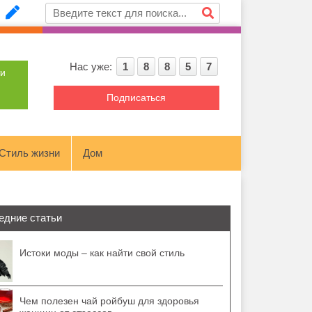
Нас уже:
1
8
8
5
7
ти
Подписаться
Стиль жизни
Дом
едние статьи
Истоки моды – как найти свой стиль
Чем полезен чай ройбуш для здоровья