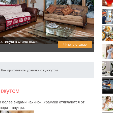
остиную в стиле шале
Читать статью
Как приготовить урамаки с кунжутом
унжутом
и более видами начинок. Урамаки отличаются от
нори – внутри.