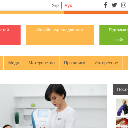
Укр
Рус
детей
Онлайн журнал для мам
Підтрима
сайт
Мода
Материнство
Праздники
Интересное
Посл