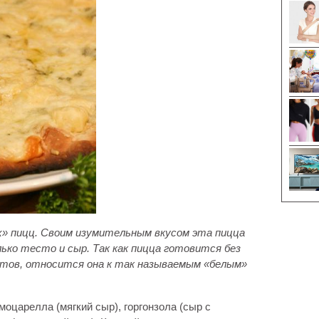
х» пицц. Своим изумительным вкусом эта пицца
лько тесто и сыр. Так как пицца готовится без
матов, относится она к так называемым
«
белым
»
оцарелла (мягкий сыр), горгонзола (сыр с