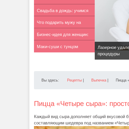
Свадьба в дождь: учимся
ссор
Что подарить мужу на
радоват...
Бизнес-идея для женщин:
кожаную св...
Маки-суши с тунцом
пошив о...
Лазерное удале
процедуры
Вы здесь:
Рецепты
|
Выпечка
|
Пицца 
Пицца «Четыре сыра»: прост
Каждый вид сыра дополняет общий вкусовой 
составляющим шедевра под названием «Четыр