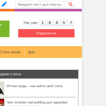
Нас уже:
1
8
8
5
7
ти
Подписаться
Стиль жизни
Дом
едние статьи
Истоки моды – как найти свой стиль
Чем полезен чай ройбуш для здоровья