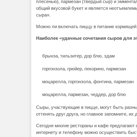
плесенью), пармезан (твердый сыр) и эммента
общий вкусовой букет и является неотъемле
сыра».
Можно ли включать пиццу в питание кормящей 
Наиболее «удачные сочетания сыров для э
брынза, тильзитер, дор блю, эдам
горгонзола, грюйер, пекорино, пармезан
моцарелла, горгонзола, фонтина, пармезан
моцарелла, пармезан, чеддер, дор блю
Сыры, участвующие в пицце, могут быть разны
оттенять друг друга, но главное запомните, их
Сегодня многие рестораны и кафе предлагают 
интернету и телефону можно осуществить быст