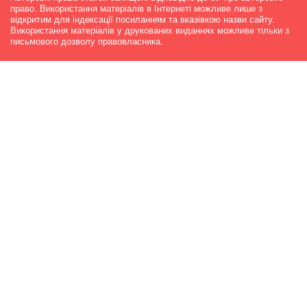
право. Використання матеріалів в Інтернеті можливе лише з
відкритим для індексації посиланням та вказівкою назви сайту.
Використання матеріалів у друкованих виданнях можливе тільки з
письмового дозволу правовласника.