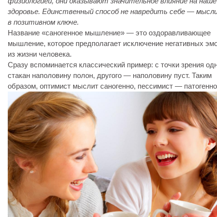
физиологией, они оказывают значительное влияние на наше
здоровье. Единственный способ не навредить себе — мысл
в позитивном ключе.
Название «саногенное мышление» — это оздоравливающее
мышление, которое предполагает исключение негативных эм
из жизни человека.
Сразу вспоминается классический пример: с точки зрения од
стакан наполовину полон, другого — наполовину пуст. Таким
образом, оптимист мыслит саногенно, пессимист — патогенно