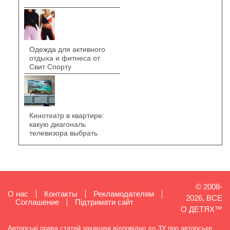
Одежда для активного
отдыха и фитнеса от
Свит Спорту
Кинотеатр в квартире:
какую диагональ
телевизора выбрать
© 2008-
О нас
Контакты
Рекламодателям
2026, ВСЕ
Cоглашение
Підтримати сайт
О ДЕТЯХ™
Авторські права статей захищені відповідно до ЗУ про авторське