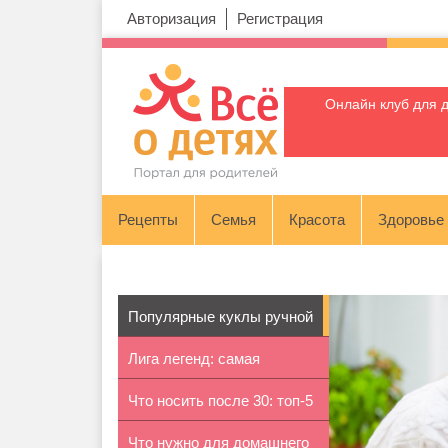
Авторизация
Регистрация
Онлайн клуб для 
Рецепты
Семья
Красота
Здоровье
Популярные куклы ручной
Лига легенд: самая
работы
Что носить после 30: топ-5
популярная в...
Что нужно для домашнего
сове...