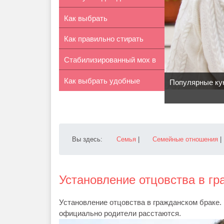
Как выбрать
наращив...
Как правильно стирать
ортопедический матр...
Стабилизированный мох в
кроссовки
Как выбрать удобные
интерье...
Популярные ку
кроссовки о...
Вы здесь:
Семья
|
Семейные отношения
|
Установление отцовства в г
Установление отцовства в гражданском браке. 
официально родители расстаются.