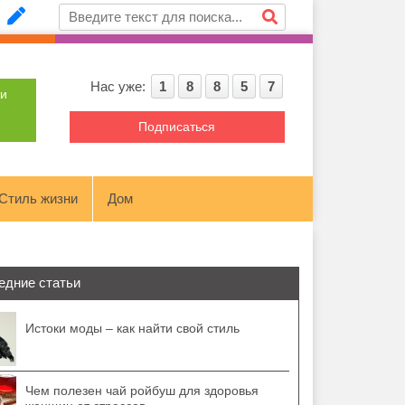
Нас уже:
1
8
8
5
7
ти
Подписаться
Стиль жизни
Дом
едние статьи
Истоки моды – как найти свой стиль
Чем полезен чай ройбуш для здоровья