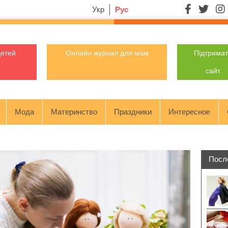
Укр
Рус
детей
Онлайн журнал для мам
Підтрима
сайт
Мода
Материнство
Праздники
Интересное
Посл