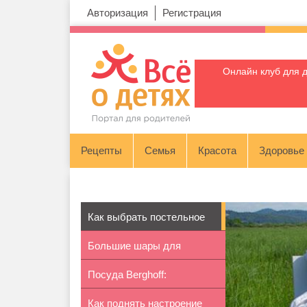
Авторизация
Регистрация
Онлайн клуб для 
Рецепты
Семья
Красота
Здоровье
Как выбрать постельное
Большие шары для
белье дл...
Посуда Berghoff:
оформлении пра...
Как поднять настроение
особенности и ...