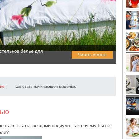
стельное белье для
Читать статью
тие
|
Как стать начинающей моделью
лью
ечтают стать звездами подиума. Так почему бы не
ели?