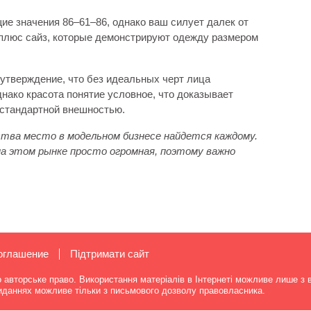
 значения 86–61–86, однако ваш силует далек от
 плюс сайз, которые демонстрируют одежду размером
утверждение, что без идеальных черт лица
ако красота понятие условное, что доказывает
естандартной внешностью.
рства место в модельном бизнесе найдется каждому.
на этом рынке просто огромная, поэтому важно
оглашение
Підтримати сайт
о авторське право. Використання матеріалів в Інтернеті можливе лише з 
виданнях можливе тільки з письмового дозволу правовласника.