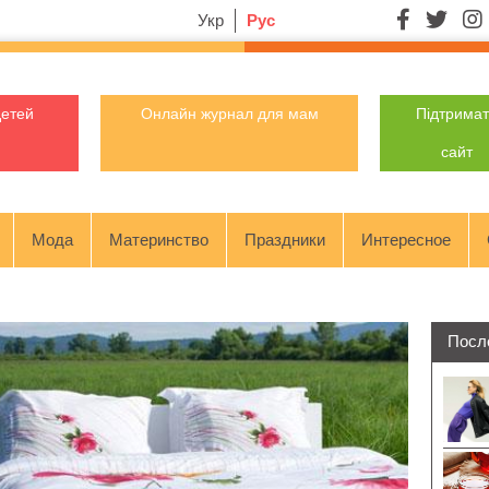
Укр
Рус
детей
Онлайн журнал для мам
Підтрима
сайт
Мода
Материнство
Праздники
Интересное
Посл