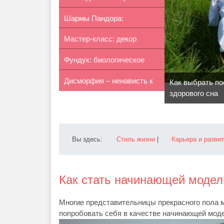
Шармы Пандора:
Мастер-класс: декор
ассортимент бусин
Фундук: биологическое
солнцезащит...
Дисморфия – ненависть к
описание
Как выбрать по
здорового сна
своему ...
Вы здесь:
Стиль жизни
|
Карьера и разви
Как стать начинающей моде
Многие представительницы прекрасного пола м
попробовать себя в качестве начинающей мод