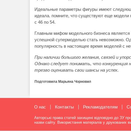
Идеальные параметры фигуры имеют следующие
идеала. помните, что существуют еще модели
с 46 по 54.
Главным мифом модельного бизнеса является 
успешной супермоделью стать невозможно. Одн
популярность в настоящее время моделей с н
При наличии большого желания, связей и упо
Однако следует понимать, что конкуренция 
трезво оценивать свои шансы на успех.
Подготовила Марьяна Чорновил
О нас
Контакты
Рекламодателям
C
Авторські права статей захищені відповідно до ЗУ пр
назви сайту. Використання матеріалів у друкованих 