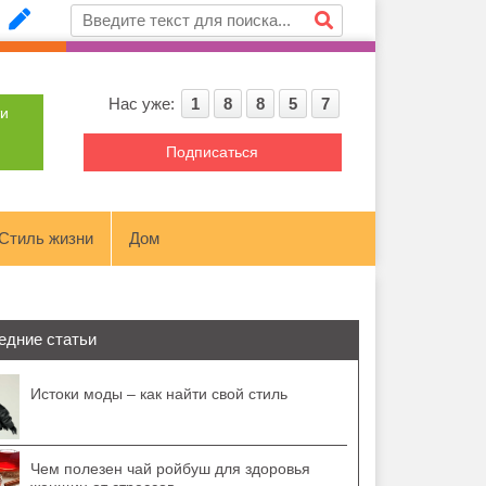
Нас уже:
1
8
8
5
7
ти
Подписаться
Стиль жизни
Дом
едние статьи
Истоки моды – как найти свой стиль
Чем полезен чай ройбуш для здоровья