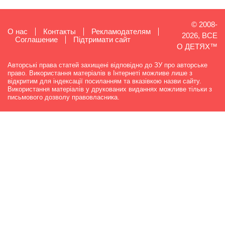
© 2008-
О нас
Контакты
Рекламодателям
2026, ВСЕ
Cоглашение
Підтримати сайт
О ДЕТЯХ™
Авторські права статей захищені відповідно до ЗУ про авторське
право. Використання матеріалів в Інтернеті можливе лише з
відкритим для індексації посиланням та вказівкою назви сайту.
Використання матеріалів у друкованих виданнях можливе тільки з
письмового дозволу правовласника.