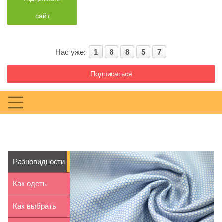
сайт
Нас уже:
1
8
8
5
7
Подписаться
Разновидности
хлопковых
Как одеть
тканей
детей на
Как выбрать