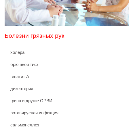
Болезни грязных рук
холера
брюшной тиф
гепатит А
дизентерия
грипп и другие ОРВИ
ротавирусная инфекция
сальмонеллез