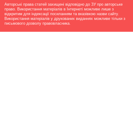
Авторські права статей захищені відповідно до ЗУ про авторське
право. Використання матеріалів в Інтернеті можливе лише з
відкритим для індексації посиланням та вказівкою назви сайту.
Використання матеріалів у друкованих виданнях можливе тільки з
письмового дозволу правовласника.