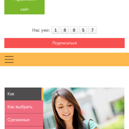
сайт
Нас уже:
1
8
8
5
7
Подписаться
Как
минимизировать
Как выбрать
вред от моби...
джинсы,
Срезанные