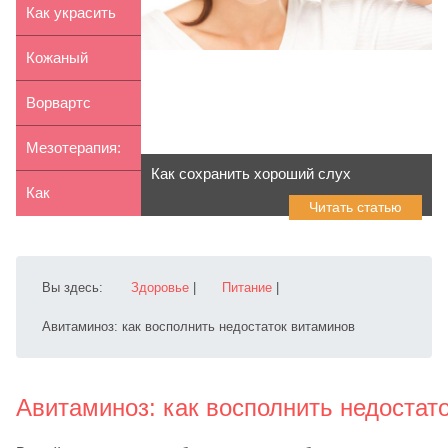
гриль
Как украсить
сумку своими
Кожаный
руками
кошелек
Ворвартс
своими
Фарма:
Мезотерапия:
Как сохранить хороший слух
руками: ...
крупнейший
суть
Как
Читать статью
пост...
процедуры и
организовать
э...
свадьбу в
Вы здесь:
Здоровье
|
Питание
|
стил...
Авитаминоз: как восполнить недостаток витаминов
Авитаминоз: как восполнить недостат