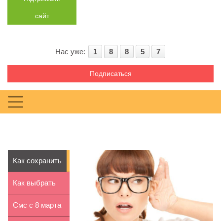
сайт
Нас уже:
1
8
8
5
7
Подписаться
Как сохранить
хороший слух
Как выбрать
сковороду-
Смс с 8 марта