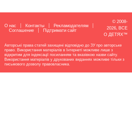
© 2008-
О нас
Контакты
Рекламодателям
2026, ВСЕ
Cоглашение
Підтримати сайт
О ДЕТЯХ™
Авторські права статей захищені відповідно до ЗУ про авторське
право. Використання матеріалів в Інтернеті можливе лише з
відкритим для індексації посиланням та вказівкою назви сайту.
Використання матеріалів у друкованих виданнях можливе тільки з
письмового дозволу правовласника.