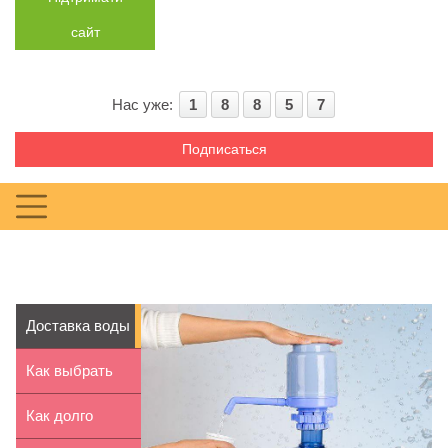
сайт
Нас уже:
1
8
8
5
7
Подписаться
Доставка воды
на дом: плюсы
Как выбрать
и м...
встраиваемую
Как долго