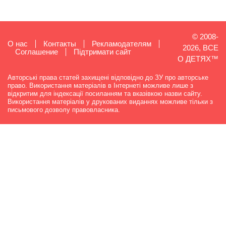
© 2008-
О нас
Контакты
Рекламодателям
2026, ВСЕ
Cоглашение
Підтримати сайт
О ДЕТЯХ™
Авторські права статей захищені відповідно до ЗУ про авторське
право. Використання матеріалів в Інтернеті можливе лише з
відкритим для індексації посиланням та вказівкою назви сайту.
Використання матеріалів у друкованих виданнях можливе тільки з
письмового дозволу правовласника.