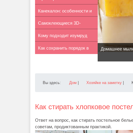
Канекалон: особенности и
офтал...
Самоклеющиеся 3D-
преиму...
Кому подходит изумруд
панели: особен...
Как сохранить порядок в
Домашнее мыло
женской...
Вы здесь:
Дом
|
Хозяйке на заметку
|
Как стирать хлопковое посте
Ответ на вопрос, как стирать постельное бель
советам, продиктованным практикой.