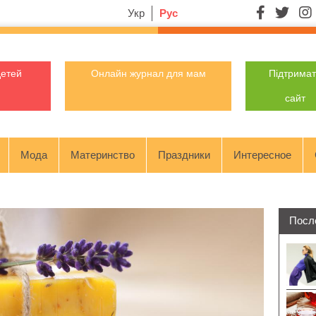
Укр
Рус
детей
Онлайн журнал для мам
Підтрима
сайт
Мода
Материнство
Праздники
Интересное
Посл