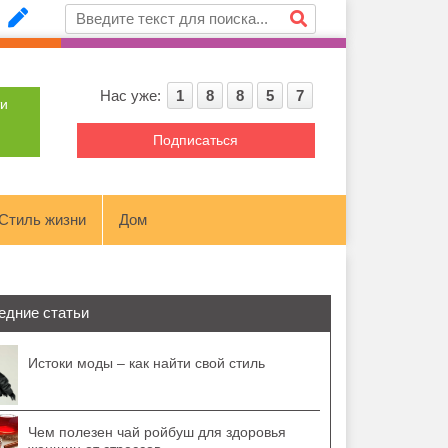
Нас уже:
1
8
8
5
7
ти
Подписаться
Стиль жизни
Дом
едние статьи
Истоки моды – как найти свой стиль
Чем полезен чай ройбуш для здоровья