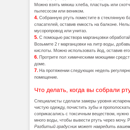
Можно взять мякиш хлеба, пластырь или скотч
пылесосом или веником.
4.
Собранную ртуть поместите в стеклянную ба
спасателей, оставив емкость на балконе. Нель
мусоропровод или унитаз.
5.
С помощью раствора марганцовки обработайт
Возьмите 2 г марганцовки на литр воды, добавь
кислоты. Можно использовать йод, оставив его 
6.
Протрите пол химическими моющими средств
доме.
7.
На протяжении следующих недель регулярно
помещение.
Что делать, когда вы собрали рт
Специалисты сделали замеры уровня испарений
чистую одежду, почистить зубы и прополоскать
соприкасались с токсичным веществом, нужно 
много воды, чтобы вывести ртуть через мочу. 
Разбитый градусник может навредить вашему