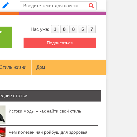
Нас уже:
1
8
8
5
7
ти
Подписаться
Стиль жизни
Дом
едние статьи
Истоки моды – как найти свой стиль
Чем полезен чай ройбуш для здоровья