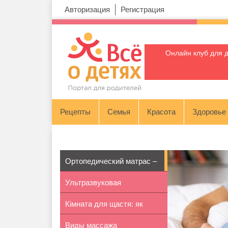
Авторизация
Регистрация
Онлайн клуб для 
Рецепты
Семья
Красота
Здоровье
Ортопедический матрас –
Ультразвуковая
пружинн...
Кімната для щастя: як
липосакция: суть...
Виды массажа
правильно...