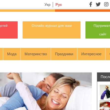
Укр
Рус
детей
Онлайн журнал для мам
Підтрима
сайт
Мода
Материнство
Праздники
Интересное
Посл