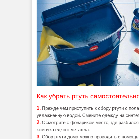
Как убрать ртуть самостоятельн
1.
Прежде чем приступить к сбору ртути с пол
увлажненную водой. Смените одежду на синтет
2.
Осмотрите с фонариком место, где разбился 
комочка едкого металла.
3.
Сбор ртути дома можно проводить с помощью