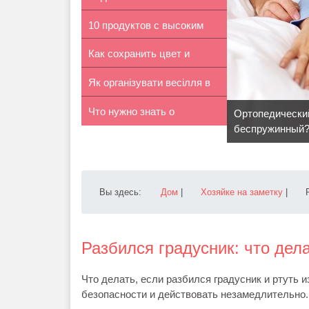
10 продуктов с высоким
Как сохранить цвет и
содержан...
Як організувати весілля в
яркость та...
Что нужно знать о
стилі...
Ортопедически
беспружинный
липосакции
Вы здесь:
Дом
|
Хозяйке на заметку
|
Разбился градусник: что дела
Что делать, если разбился градусник и ртуть 
безопасности и действовать незамедлительно.