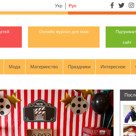
Укр
Рус
детей
Онлайн журнал для мам
Підтрима
сайт
Мода
Материнство
Праздники
Интересное
Посл