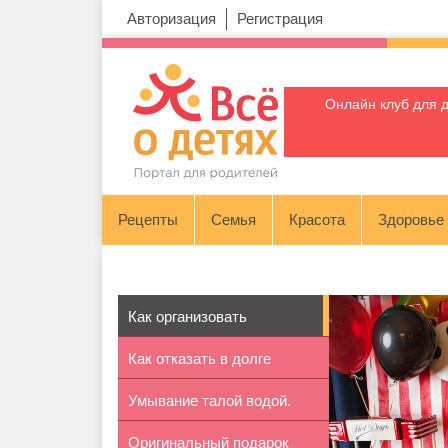
Авторизация
Регистрация
Онлайн клуб для 
Рецепты
Семья
Красота
Здоровье
Как организовать
Как отказать в долге
киновечеринку
Умывание талой водой.
Оригинальный подарок
Талая вод...