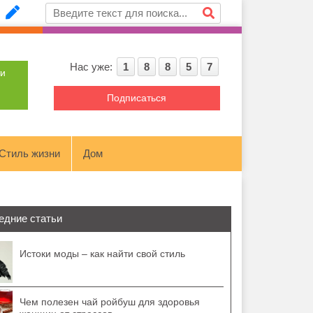
Нас уже:
1
8
8
5
7
ти
Подписаться
Стиль жизни
Дом
едние статьи
Истоки моды – как найти свой стиль
Чем полезен чай ройбуш для здоровья