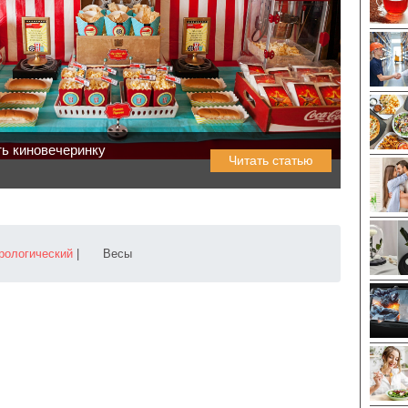
ть киновечеринку
Читать статью
рологический
|
Весы