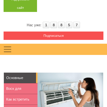
сайт
Нас уже:
1
8
8
5
7
Подписаться
Основные
неисправности
Воск для
кондицио...
эпиляции: виды
Как встретить