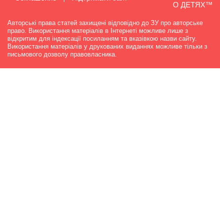
О ДЕТЯХ™
Авторські права статей захищені відповідно до ЗУ про авторське
право. Використання матеріалів в Інтернеті можливе лише з
відкритим для індексації посиланням та вказівкою назви сайту.
Використання матеріалів у друкованих виданнях можливе тільки з
письмового дозволу правовласника.