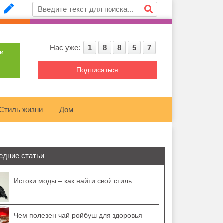
Нас уже:
1
8
8
5
7
ти
Подписаться
Стиль жизни
Дом
едние статьи
Истоки моды – как найти свой стиль
Чем полезен чай ройбуш для здоровья