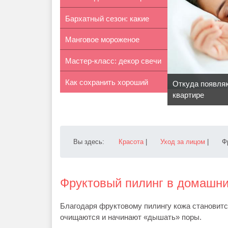
Бархатный сезон: какие
серебра
Манговое мороженое
купальни...
Мастер-класс: декор свечи
своими руками
Как сохранить хороший
кофей...
Откуда появля
квартире
слух
Вы здесь:
Красота
|
Уход за лицом
|
Ф
Фруктовый пилинг в домашни
Благодаря фруктовому пилингу кожа становитс
очищаются и начинают «дышать» поры.