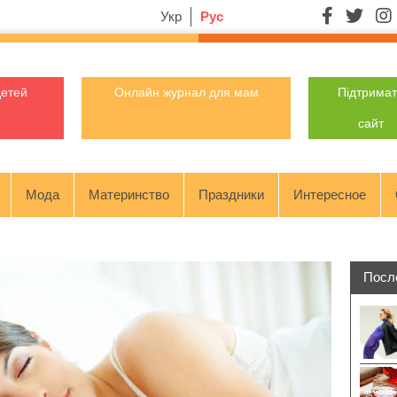
Укр
Рус
детей
Онлайн журнал для мам
Підтрима
сайт
Мода
Материнство
Праздники
Интересное
Посл