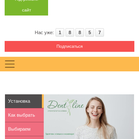
сайт
Нас уже:
1
8
8
5
7
Подписаться
Установка
виниров в
Как выбрать
Киеве: как ...
женскую
Выбираем