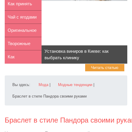
спортивную ...
свитер по типу
Как принять
фигуры
квартиру в
Чай с ягодами
новостро...
Годжи для
Оригинальное
похудения
мандариновое
Творожные
Установка виниров в Киеве: как
дерев...
десерты с
Как
выбрать клинику
Читать статью
фруктами
изменяются
половые губы
Вы здесь:
Мода
|
Модные тенденции
|
при...
Браслет в стиле Пандора своими руками
Браслет в стиле Пандора своими рук