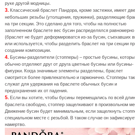
руке другой модницы.
3.
Классический браслет Пандора, кроме застежки, имеет дв
небольших резьбы (утолщения, пружинки), разделяющие бра
на три секции. Это сделано для того, чтобы на полностью
заполненном браслете вес бусин распределялся равномерно
(браслет не будет деформироватся из-за бусин, съехавших в
или используется, чтобы разделить браслет на три секции пр
создании композиции.
4.
Бусины-разделители (стопперы) – простые бусины, котор
обычно отделяют друг от друга цветные бусины или бусины-
фигурки. Когда значимые элементы разделены, браслет
смотрится более привлекательно и гармонично. Стопперы та
служат для удержания на браслете обычных бусин и
предохранения их от падения.
5.
Если вы хотите, чтобы бусины перемещались по всей дли
браслета свободно, стоппер защелкивают в произвольном ме
Движение бусин будет минимальным, если защелкнуть стопп
специальном месте с резьбой. В таком случае он зафиксируе
намертво.