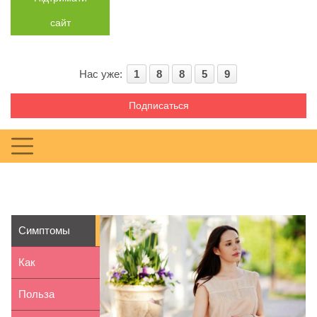
сайт
Нас уже:
1
8
8
5
9
Подписаться
Симптомы
замершей
Как
беременности
приготовить
Польза