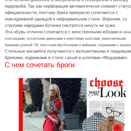
гардероба. Так как перфорация автоматически снижает стату
официальности, поэтому броги прекрасно сочетаются с
повседневной одеждой в неформальном стиле. Впрочем, со
строгими нарядами ботинки смотрятся ничуть не хуже.
Эта обувь отлично сочитается с женственными юбками и
легк
платьицами
, потертыми джинсами и
короткими шортами
, укороченными
брюками длиной 7/8, простыми футболками и
майками,
пиджаками с рукаво
Стильные ансамбли получаются с вельветовыми и твидовым
брюками, пиджаками в стиле casual и шляпами «Федорами».
С чем сочетать броги