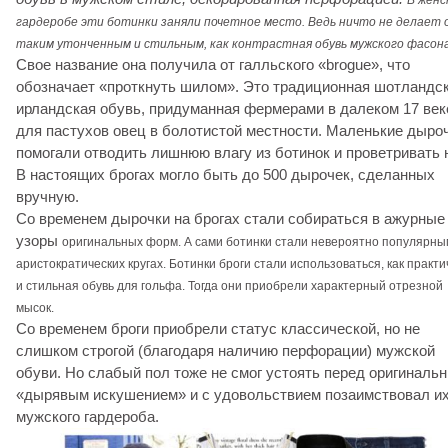
В женс
гардеробе эти ботинки заняли почетное место. Ведь ничто не делает 
таким утонченным и стильным, как контрастная обувь мужского фасона
Свое название она получила от галльского «brogue», что
обозначает «проткнуть шилом». Это традиционная шотландск
ирландская обувь, придуманная фермерами в далеком 17 век
для пастухов овец в болотистой местности. Маленькие дыро
помогали отводить лишнюю влагу из ботинок и проветривать н
В настоящих брогах могло быть до 500 дырочек, сделанных
вручную.
Со временем дырочки на брогах стали собираться в ажурные
узоры
оригинальных форм
. А сами ботинки стали невероятно популярны
аристократических кругах. Ботинки броги стали использоваться, как практ
и стильная обувь для гольфа. Тогда они приобрели характерный отрезной
мысок.
Со временем броги приобрели статус классической, но не
слишком строгой (благодаря наличию перфорации) мужской
обуви. Но слабый пол тоже не смог устоять перед оригиналь
«дырявым искушением» и с удовольствием позаимствовал их
мужского гардероба.