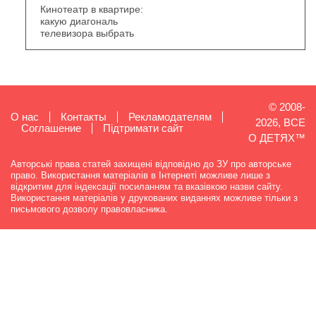
Кинотеатр в квартире:
какую диагональ
телевизора выбрать
© 2008-
О нас
Контакты
Рекламодателям
2026, ВСЕ
Cоглашение
Підтримати сайт
О ДЕТЯХ™
Авторські права статей захищені відповідно до ЗУ про авторське
право. Використання матеріалів в Інтернеті можливе лише з
відкритим для індексації посиланням та вказівкою назви сайту.
Використання матеріалів у друкованих виданнях можливе тільки з
письмового дозволу правовласника.