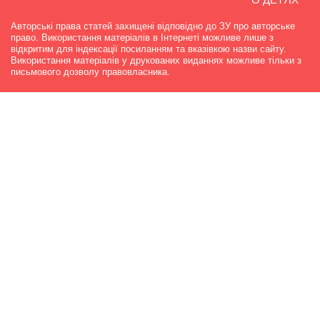
Авторські права статей захищені відповідно до ЗУ про авторське
право. Використання матеріалів в Інтернеті можливе лише з
відкритим для індексації посиланням та вказівкою назви сайту.
Використання матеріалів у друкованих виданнях можливе тільки з
письмового дозволу правовласника.