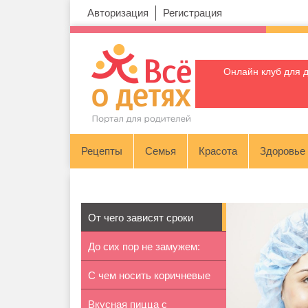
Авторизация
Регистрация
Онлайн клуб для 
Рецепты
Семья
Красота
Здоровье
От чего зависят сроки
До сих пор не замужем:
выписки и...
С чем носить коричневые
почему?
Вкусная пицца с
сапоги