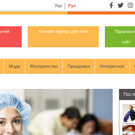
Укр
Рус
детей
Онлайн журнал для мам
Підтрима
сайт
Мода
Материнство
Праздники
Интересное
Посл