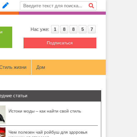
Нас уже:
1
8
8
5
7
ти
Подписаться
Стиль жизни
Дом
едние статьи
Истоки моды – как найти свой стиль
Чем полезен чай ройбуш для здоровья