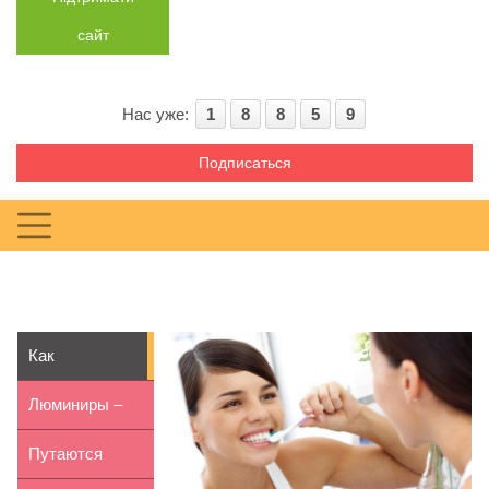
сайт
Нас уже:
1
8
8
5
9
Подписаться
Как
избавиться от
Люминиры –
неприятного
голливудские
Путаются