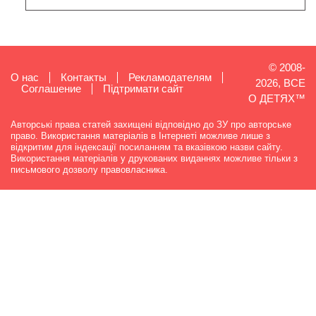
© 2008-
О нас
Контакты
Рекламодателям
2026, ВСЕ
Cоглашение
Підтримати сайт
О ДЕТЯХ™
Авторські права статей захищені відповідно до ЗУ про авторське
право. Використання матеріалів в Інтернеті можливе лише з
відкритим для індексації посиланням та вказівкою назви сайту.
Використання матеріалів у друкованих виданнях можливе тільки з
письмового дозволу правовласника.