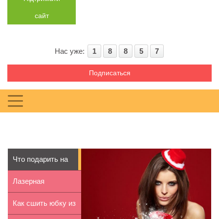
сайт
Нас уже:
1
8
8
5
7
Подписаться
Что подарить на
год Огненной Об...
Лазерная
шлифовка лица:
Как сшить юбку из