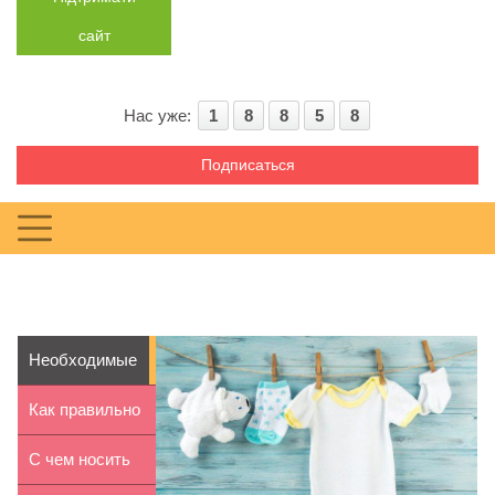
сайт
Нас уже:
1
8
8
5
8
Подписаться
Необходимые
вещи для
Как правильно
малыша и
выбрать
С чем носить