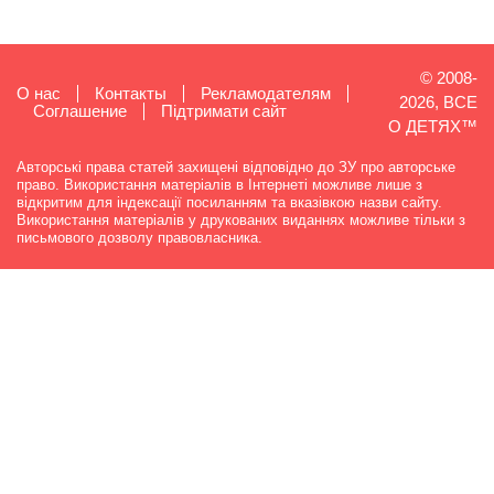
© 2008-
О нас
Контакты
Рекламодателям
2026, ВСЕ
Cоглашение
Підтримати сайт
О ДЕТЯХ™
Авторські права статей захищені відповідно до ЗУ про авторське
право. Використання матеріалів в Інтернеті можливе лише з
відкритим для індексації посиланням та вказівкою назви сайту.
Використання матеріалів у друкованих виданнях можливе тільки з
письмового дозволу правовласника.